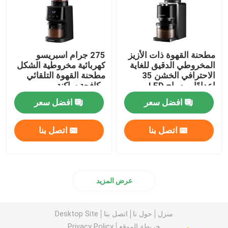
مطحنة القهوة ذات الأزيز
275 جرام اسبريسو
المخروطي الدقيق للغاية
كهربائية مخروطية الشكل
الاحترافي الخشن 35
مطحنة القهوة التلقائي
إعدادًا بمصباح LED
مكافحة ساكنة
افضل سعر
افضل سعر
اتصل بنا
اتصل بنا
عرض المزيد
منزل
حول نا
اتصل بنا
Desktop Site
خريطة الموقع
Privacy Policy