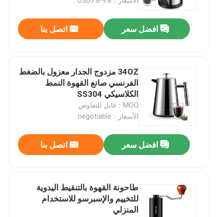
الأسعار：USD7.8-9.8
افضل سعر
اتصل بنا
34OZ مزدوج الجدار معزول بالضغط
الفرنسي صانع القهوة النمط
الكلاسيكي SS304
MOQ：قابل للتفاوض
الأسعار：negotiable
افضل سعر
اتصل بنا
طاحونة القهوة بالتنقيط اليدوية
للتخييم والإسبرسو للاستخدام
المنزلي