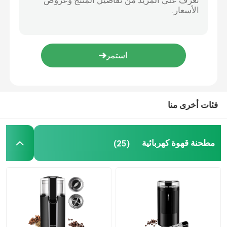
رغوة حليب اسبريسو
صانع القهوة بالتنقيط
آلة صنع القهوة متعددة الوظائف
فئات أخرى منا
ماكينة صنع القهوة من فرينش برس
مطحنة قهوة كهربائية
(25)