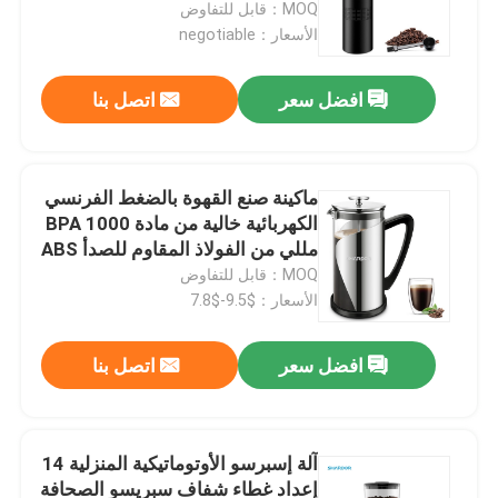
MOQ：قابل للتفاوض
الأسعار：negotiable
افضل سعر
اتصل بنا
ماكينة صنع القهوة بالضغط الفرنسي
الكهربائية خالية من مادة BPA 1000
مللي من الفولاذ المقاوم للصدأ ABS
MOQ：قابل للتفاوض
الأسعار：$9.5-$7.8
منزل
افضل سعر
اتصل بنا
المنتجات
آلة إسبرسو الأوتوماتيكية المنزلية 14
إعداد غطاء شفاف سبريسو الصحافة
حول بنا