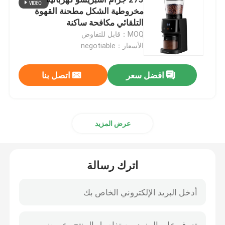
مخروطية الشكل مطحنة القهوة
التلقائي مكافحة ساكنة
مطحنة حبوب البن
MOQ：قابل للتفاوض
الأسعار：negotiable
مطحنة قهوة مخصصة
افضل سعر
اتصل بنا
مطحنة القهوة ذات الأزيز المخروطي
آلة مطحنة التوابل
عرض المزيد
مطحنة القهوة اليدوية
اترك رسالة
آلة صنع القهوة مع رغوة الحليب
مطحنة قهوة قابلة للشحن