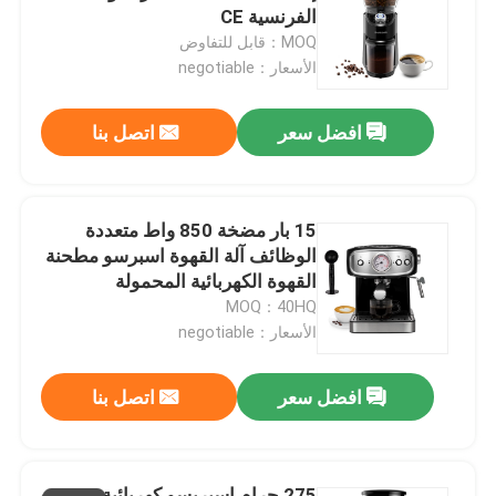
الفرنسية CE
MOQ：قابل للتفاوض
جولة في المعمل
الأسعار：negotiable
افضل سعر
اتصل بنا
ضبط الجودة
اتصل بنا
15 بار مضخة 850 واط متعددة
الوظائف آلة القهوة اسبرسو مطحنة
أخبار
القهوة الكهربائية المحمولة
MOQ：40HQ
الأسعار：negotiable
جميع القضايا
افضل سعر
اتصل بنا
مطحنة قهوة كهربائية
مطحنة القهوة
275 جرام اسبريسو كهربائية