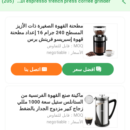
espresso french press coffee grinder التصنيع عبر الإنترنت
(205)
مطحنة القهوة الصغيرة ذات الأزيز
المسطح 240 جرام 16 إعداد مطحنة
قهوة إسبريسو فرينش برس
MOQ：قابل للتفاوض
الأسعار：negotiable
افضل سعر
اتصل بنا
ماكينة صنع القهوة الفرنسية من
الستانلس ستيل سعة 1000 مللي
زجاج كبير مزدوج الجدار بالضغط
الفرنسي
MOQ：قابل للتفاوض
الأسعار：negotiable